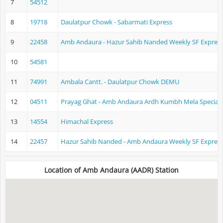
7
54512
8
19718
Daulatpur Chowk - Sabarmati Express
9
22458
Amb Andaura - Hazur Sahib Nanded Weekly SF Expres
10
54581
11
74991
Ambala Cantt. - Daulatpur Chowk DEMU
12
04511
Prayag Ghat - Amb Andaura Ardh Kumbh Mela Special F
13
14554
Himachal Express
14
22457
Hazur Sahib Nanded - Amb Andaura Weekly SF Expres
Location of Amb Andaura (AADR) Station