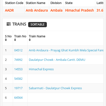
Station Code
Station Name
Division
State
Latitu
AADR
Amb Andaura
Ambala
Himachal Pradesh
31.67
TRAINS
SORTABLE
S No
Train No
Train Name
1
04512
Amb Andaura - Prayag Ghat Kumbh Mela Special Fare S
2
74992
Daulatpur Chowk - Ambala Cantt. DEMU
3
14553
Himachal Express
4
54582
5
19717
Sabarmati - Daulatpur Chowk Express
6
64564